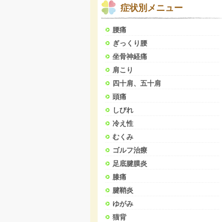
症状別メニュー
腰痛
ぎっくり腰
坐骨神経痛
肩こり
四十肩、五十肩
頭痛
しびれ
冷え性
むくみ
ゴルフ治療
足底腱膜炎
膝痛
腱鞘炎
ゆがみ
猫背