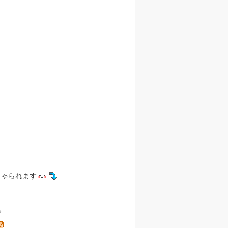
しゃられます
で