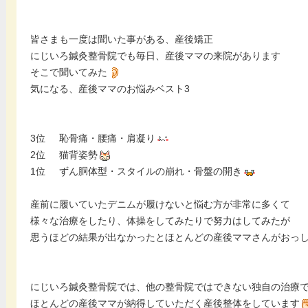
皆さまも一度は聞いた事がある、産後矯正
にじいろ鍼灸整骨院でも毎日、産後ママの来院があります
そこで聞いてみた
気になる、産後ママのお悩みベスト3
3位 恥骨痛・腰痛・肩凝り
2位 猫背姿勢
1位 ずん胴体型・スタイルの崩れ・骨盤の開き
産前に履いていたデニムが履けないと悩む方が非常に多くて
様々な治療をしたり、体操をしてみたりで努力はしてみたが
思うほどの結果が出なかったとほとんどの産後ママさんがおっ
にじいろ鍼灸整骨院では、他の整骨院ではできない独自の治療
ほとんどの産後ママが納得していただく産後整体をしています