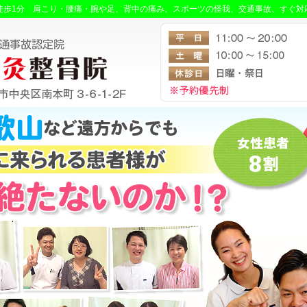
ら徒歩1分 肩こり・腰痛・腕や足、背中の痛み、スポーツの怪我、交通事故、すぐ対