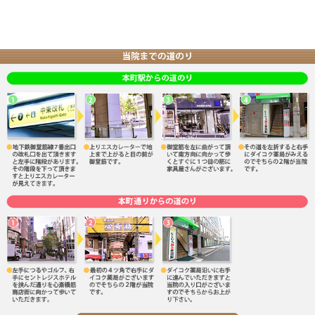
正、美容鍼、耳ツボ）等
整体、マッサージ、矯正、鍼灸、小顔矯正、美容鍼は
有資格者の専属スタッフが対応いたしますのでお気軽に
住所:大阪市中央区南本町3-6-1-2F
地下鉄『本町駅』7番出口より徒歩5分
Tel 06-6251-9123
にじいろ鍼灸整骨院
«
２回目の産後猫背矯正
肩こり、