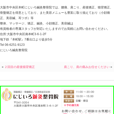
骨盤も背骨と同様に各色ごとによって動きと働きが異な
腰痛のほとんどが『
仙腸関節
』が原因となっている事が
この仙腸関節の動きを取り戻す事によって、本来の腰の
す
にじいろ鍼灸整骨院では、安全で効果が高い、AKA骨盤
AKA骨盤矯正を扱える整骨院は数が少なく非常に難しい
す。
ボキッボキ鳴らす事などをせずに的確な矯正で安心して
す。
腰痛、肩こりでお悩みの方は、是非
大阪市 本町にある『
にじいろ鍼灸整骨院
』へ
お気軽にお問い合わせください