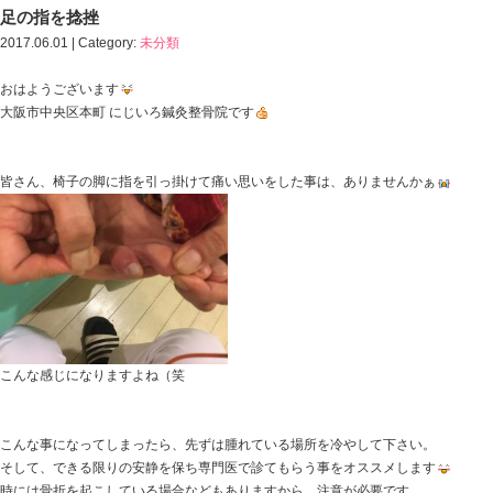
HOME
>
Blog記事一覧
>
足の指を捻挫｜中央区・本町・本町駅 にじいろ鍼灸整骨
足の指を捻挫
2017.06.01 | Category:
未分類
おはようございます
大阪市中央区本町 にじいろ鍼灸整骨院です
皆さん、椅子の脚に指を引っ掛けて痛い思いをした事は