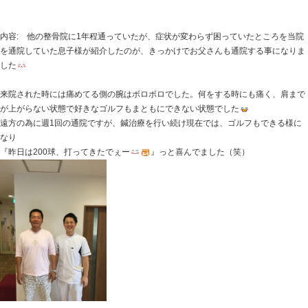
にじいろ鍼灸整骨院へのご来院をお考えの方も参考にし
患者さま: 50代 男性 会社員
怪我の原因: ゴルフのスイング時に痛めた
推定される疾患: ゴルフ肘(上腕骨外側上顆炎)
症状: 手首や肘を動かすと肘周辺に痛みが出現