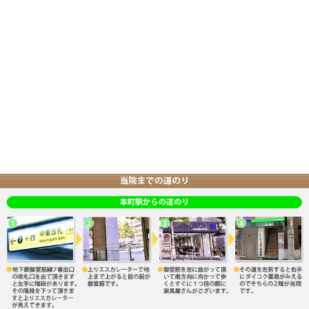
骨盤矯正を得意としており、また美容メニューも豊富に
正、美容鍼、耳ツボ）等
整体、マッサージ、矯正、鍼灸、小顔矯正、美容鍼は
有資格者の専属スタッフが対応いたしますのでお気軽に
住所:大阪市中央区南本町3-6-1-2F
地下鉄『本町駅』7番出口より徒歩5分
Tel 06-6251-9123
にじいろ鍼灸整骨院
«
このような症状で来院の患者さま そ
にじいろ鍼
の10