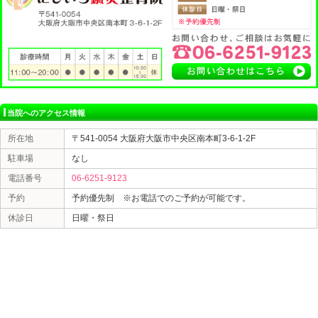
これからの季節はエアコンなどによって足元が冷えたり
さいね
大阪市中央区本町にじいろ鍼灸整骨院では、腰痛、肩こ
骨盤矯正を得意としており、また美容メニューも豊富に
正、美容鍼、耳ツボ）等
整体、マッサージ、矯正、鍼灸、小顔矯正、美容鍼は
有資格者の専属スタッフが対応いたしますのでお気軽に
住所:大阪市中央区南本町3-6-1-2F
地下鉄『本町駅』7番出口より徒歩5分
Tel 06-6251-9123
にじいろ鍼灸整骨院
«
つったつった！