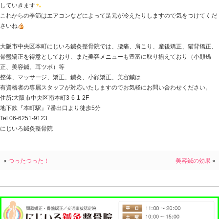
運動時に、筋力以上の負荷がかかった場合筋肉に老廃物
特に腓腹筋は体積が大きい為、老廃物がたまりやすい傾
脚がつるのは筋肉が縮んだまま固まり、伸びづらくなっ
ですので、足首の関節とひざの関節を意識して伸ばして
レス腱など全体的に伸ばすことが出来ます。
痛みが緩和したら血行を促進するようマッサージやスト
血行をよくすることで酸素や栄養がきちんと運ばれる状
脚がつるのを予防するには筋肉を軟らかく保ち水分や栄
要です。
そして、運動をする前にはふくらはぎを中心にしっかり
大事です。
定期的な通院をすることでつりにくくなるようにしっか
していきます