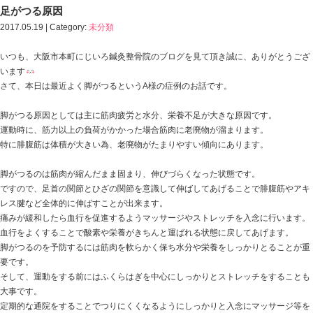
HOME
>
Blog記事一覧
>
足がつる原因｜中央区・本町・本町駅 にじいろ鍼灸整骨
足がつる原因
2017.05.19 | Category:
未分類
いつも、大阪市本町にじいろ鍼灸整骨院のブログを見て
います
さて、本日は最近よく脚がつるというA様の症例のお話で
脚がつる原因としては主に筋肉疲労と水分、栄養不足が