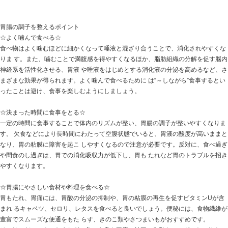
☆食事を正して胃腸の調子を整える☆
「夏」は食べ過ぎにご用心
胃腸の不調はどこから
胃腸のはたらきは消化吸収と排泄です。消化吸収によっ
み、排泄によって体内に 溜まった老廃物を外に出すこと
せません。胃腸の不調は肌トラブルや便秘、下痢 のほか
え、腸内環境の悪化は免疫力低下に直結し、健康にも大
胃腸は食生活以外にも、ストレスなど精神的な影響を受
た、「胃がムカムカす る」「食欲がわかない」「便秘が
の不調には痛みに限らず、不快感を伴うものが 多くあり