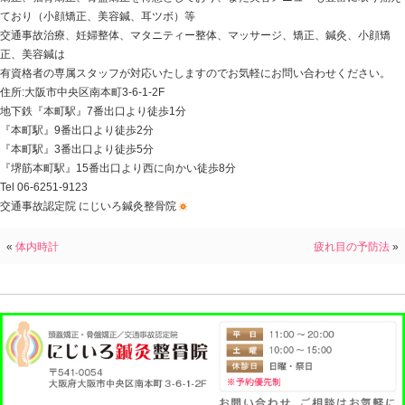
☆胃腸にやさしい食材や料理を食べる☆
胃もたれ、胃痛には、胃酸の分泌の抑制や、胃の粘膜の
まれ るキャベツ、セロリ、レタスを食べると良いでしょ
豊富でスムーズな便通をもた らす、きのこ類やさつまい
その他、だいこん、たまねぎ、魚の白身や豆腐、納豆、
ご、バ ナナなどが胃腸にやさしい消化の良い食材として
☆消化にかかる時間の目安☆
脂肪は消化に時間がかかり、胃腸への負担が大きくなり
類や 天ぷらは消化されるのに4時間前後かかるとされて
いものを選びましょう。揚げ物 も控えめに。
また、コーヒーや紅茶などのカフェインや香辛料の摂り
原因 になるため気を付けましょう。その他、空腹時の大
となります。おつまみととも に適量を楽しみましょう。