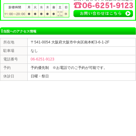
☆生活習慣を整える☆
胃腸のはたらきは他の内臓や血管と同様に、自律神経に
いま す。ところが、精神的、身体的なストレス、寝不足
によって自律神経が乱れると 、胃腸トラブルを招きやす
は胃腸の血行を悪化させ、不調を招きます。
生活リズムを整え、適度な運動とバランスの良い食事を
大阪市中央区本町 交通事故認定院 にじいろ鍼灸整骨院
矯正、猫背矯正、骨盤矯正を得意としており、また美容
ており（小顔矯正、美容鍼、耳ツボ）等
交通事故治療、妊婦整体、マタニティー整体、マッサー
正、美容鍼は