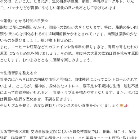
胃腸の調子を整えるポイント
☆よく噛んで食べる☆
食べ物はよく噛むほどに細かくなって唾液と混ざり合う
りま す。また、噛むことで満腹感を得やすくなるほか、
神経系を活性化させる、胃液 や唾液をはじめとする消化
まざまな効果が得られます。よく噛んで食べるために は“
ったことは避け、食事を楽しむようにしましょう。
☆決まった時間に食事をとる☆
一定の時間に食事することで体内のリズムが整い、胃腸
す。 欠食などにより長時間にわたって空腹状態でいると
なり、胃の粘膜に障害を起こ しやすくなるので注意が必
や間食のし過ぎは、胃での消化吸収力が低下し、胃も た
やすくなります。