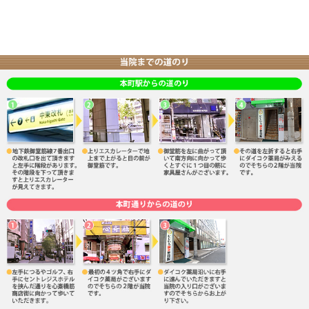
有資格者の専属スタッフが対応いたしますのでお気軽に
住所:大阪市中央区南本町3-6-1-2F
地下鉄『本町駅』7番出口より徒歩1分
『本町駅』9番出口より徒歩2分
『本町駅』3番出口より徒歩5分
『堺筋本町駅』15番出口より西に向かい徒歩8分
Tel 06-6251-9123
交通事故認定院 にじいろ鍼灸整骨院
«
体内時計