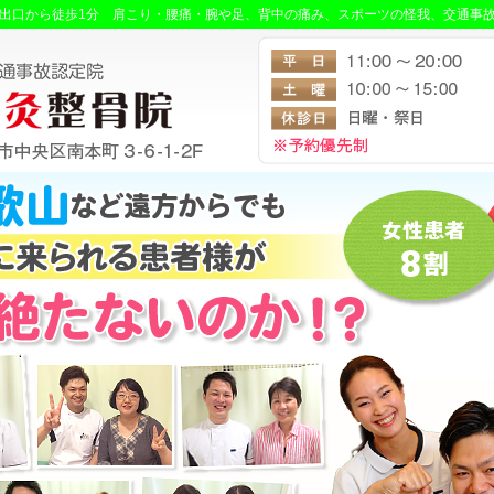
番出口から徒歩1分 肩こり・腰痛・腕や足、背中の痛み、スポーツの怪我、交通事