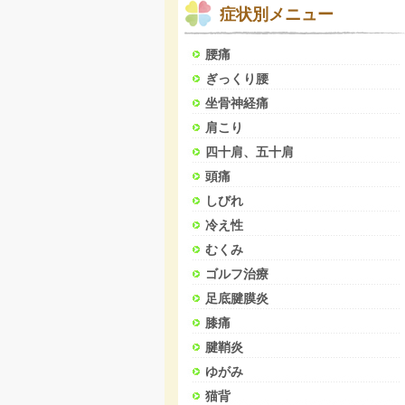
症状別メニュー
腰痛
ぎっくり腰
坐骨神経痛
肩こり
四十肩、五十肩
頭痛
しびれ
冷え性
むくみ
ゴルフ治療
足底腱膜炎
膝痛
腱鞘炎
ゆがみ
猫背