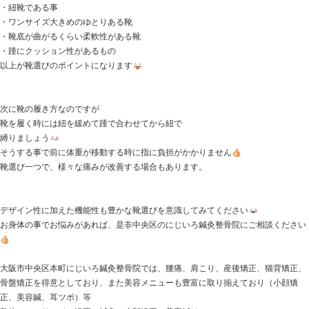
皆様は靴選びを慎重にしていますか
足のストレスは歩き方だけでなく、靴選びなどからも影
か？
良く患者さまから耳にするのが…
『通勤時に一駅分歩いてます』
『休みの日には、３キロ程度走ってます』とか
の割に
痛くなっている方が多くおられます(T ^ T)
一度、その様な経験がある方は、靴選びから見直してみ
決して靴は高価なものだからとか測定するから絶対に良
ん。
《ポイント》
・手にとって軽いもの
・紐靴である事