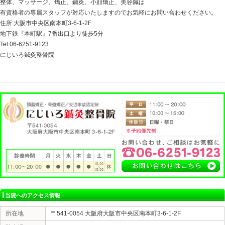
・ワンサイズ大きめのゆとりある靴
・靴底が曲がるくらい柔軟性がある靴
・踵にクッション性があるもの
以上が靴選びのポイントになります
次に靴の履き方なのですが
靴を履く時には紐を緩めて踵で合わせてから紐で
縛りましょう
そうする事で前に体重が移動する時に指に負担がかかり
靴選び一つで、様々な痛みが改善する場合もあります。
デザイン性に加えた機能性も豊かな靴選びを意識してみ
お身体の事でお悩みがあれば、是非中央区のにじいろ鍼