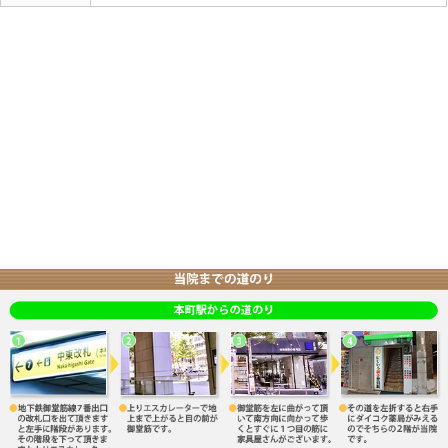
お身体の事でお悩みがあれば、是非 中央区のにじいろ鍼
大阪市中央区本町にじいろ鍼灸整骨院では、腰痛、肩こ
骨盤矯正を得意としており、また美容メニューも豊富に
正、美容鍼、耳ツボ）等
整体、マッサージ、矯正、鍼灸、小顔矯正、美容鍼は
有資格者の専属スタッフが対応いたしますのでお気軽に
住所:大阪市中央区南本町3-6-1-2F
地下鉄『本町駅』7番出口より徒歩5分