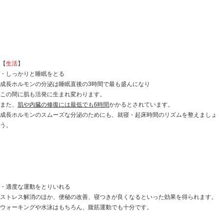
<
摂りたい栄養
>
・βカロテンを含む緑黄色野菜
（モロヘイヤ、かぼちゃ、ブロッコリー、にんじん、に
抗酸化作用が高く、体内では
ビタミンAとして肌の再生
を
・ビタミンC
（ピーマン、ブロッコリー、だいこん、オレンジ、キウ
抗酸化作用が高く、コラーゲンの生成を助けて
皮膚や血
・ビタミンB1（豚肉、うなぎ、たらこ、玄米など）
・ビタミンB2（鶏レバー、うなぎ、納豆、ブロッコリー
・ビタミンE（かぼちゃ、うなぎ、サーモン、たらこ、な