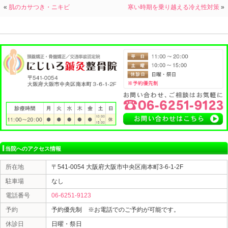
また、
肌や内臓の修復には最低でも6時間
かかるとされて
成長ホルモンのスムーズな分泌のためにも、就寝・起床
う。
・適度な運動をとりいれる
ストレス解消のほか、便秘の改善、寝つきが良くなると
ウォーキングや水泳はもちろん、腹筋運動でも十分です