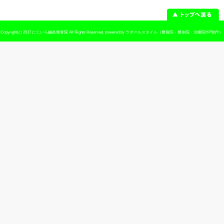
当院へのアクセス情報
所在地
〒541-0054 大阪府大阪市中央区南本町3-
駐車場
なし
電話番号
06-6251-9123
予約
予約優先制 ※お電話でのご予約が可
休診日
日曜・祭日