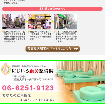
Tel 06-6251-9123
にじいろ鍼灸整骨院
«
肌のカサつき・ニキビ
寒い時期