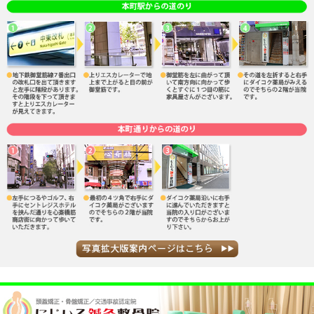
骨盤矯正を得意としており、また美容メニューも豊富に
正、美容鍼、耳ツボ）等
整体、マッサージ、矯正、鍼灸、小顔矯正、美容鍼は
有資格者の専属スタッフが対応いたしますのでお気軽に
住所:大阪市中央区南本町3-6-1-2F
地下鉄『本町駅』7番出口より徒歩5分
Tel 06-6251-9123
にじいろ鍼灸整骨院
«
風邪予防
生活習慣を