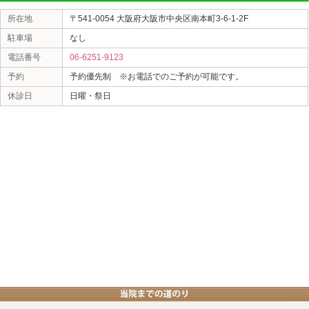
・ストレス
老化を促す活性酸素が作られ、免疫力が低下して
ニキビの原因菌
が
繁殖しやすくなります
。
肌の主成分であるコラーゲンの合成に必要な
ビタミンC
お身体の事でお悩みがあれば、是非 中央区のにじいろ鍼
大阪市中央区本町にじいろ鍼灸整骨院では、腰痛、肩こ