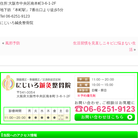
・便秘
腸内細菌のバランスが乱れて悪玉菌が増えると
腸の動きが悪くなり、アンモニアや硫化水素といった有
腸から吸収されます。この有害物質がさまざまな身体の
ニキビや肌荒れ
を
招きます
。
・睡眠不足
人の身体の機能は、肌の再生を含めて
寝ている間に分泌される成長ホルモンによって修復され
睡眠不足では、
肌の再生
がきちんと
行われません
。
・喫煙
毛細血管を収縮させ、酸素や栄養の供給、
老廃物のスム