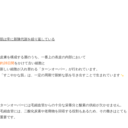
不規則な生活やストレスなどで【
肌がかさつく
】【
ニキ
肌トラブルに悩んだことはありませんか？？？
肌は身体の内側で作られているため、身体の健康状態が
春先は気候の変化などから体調が不安定になりがちです
身体の健康のためにも、食事を中心に生活習慣や環境を
すこやかな肌をめざしましょう。