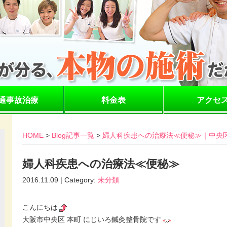
通事故治療
料金表
アクセ
HOME
>
Blog記事一覧
>
婦人科疾患への治療法≪便秘≫｜中央
婦人科疾患への治療法≪便秘≫
2016.11.09 | Category:
未分類
こんにちは
大阪市中央区 本町 にじいろ鍼灸整骨院です