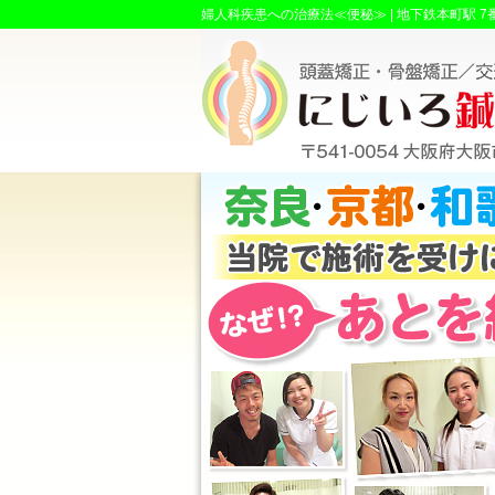
婦人科疾患への治療法≪便秘≫ |
地下鉄本町駅 