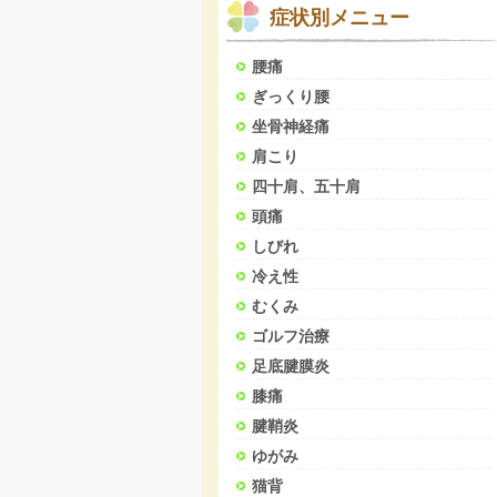
症状別メニュー
腰痛
ぎっくり腰
坐骨神経痛
肩こり
四十肩、五十肩
頭痛
しびれ
冷え性
むくみ
ゴルフ治療
足底腱膜炎
膝痛
腱鞘炎
ゆがみ
猫背