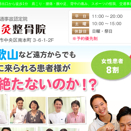
7番出口から徒歩1分 肩こり・腰痛・腕や足、背中の痛み、スポーツの怪我、交通事