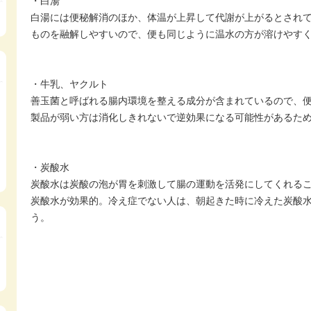
・白湯
白湯には便秘解消のほか、体温が上昇して代謝が上がるとされ
ものを融解しやすいので、便も同じように温水の方が溶けやす
・牛乳、ヤクルト
善玉菌と呼ばれる腸内環境を整える成分が含まれているので、
製品が弱い方は消化しきれないで逆効果になる可能性があるた
・炭酸水
炭酸水は炭酸の泡が胃を刺激して腸の運動を活発にしてくれるこ
炭酸水が効果的。冷え症でない人は、朝起きた時に冷えた炭酸水を
う。