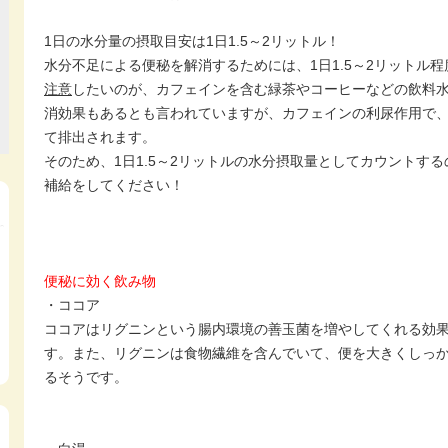
1日の水分量の摂取目安は1日1.5～2リットル！
水分不足による便秘を解消するためには、1日1.5～2リットル
注意
したいのが、カフェインを含む緑茶やコーヒーなどの飲料
消効果もあるとも言われていますが、カフェインの利尿作用で
て排出されます。
そのため、1日1.5～2リットルの水分摂取量としてカウントす
補給をしてください！
便秘に効く飲み物
・ココア
ココアはリグニンという腸内環境の善玉菌を増やしてくれる効
す。また、リグニンは食物繊維を含んでいて、便を大きくしっ
るそうです。